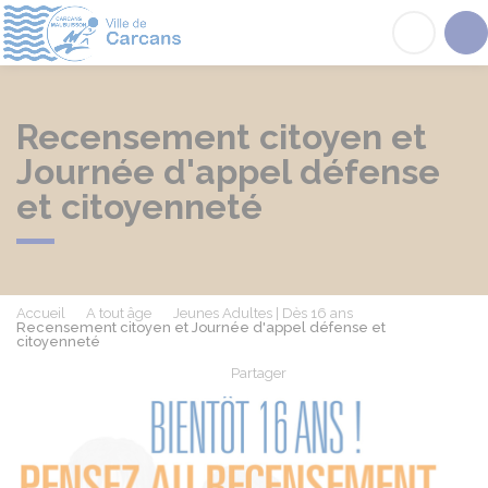
Carcans
Acc
Recensement citoyen et
Journée d'appel défense
et citoyenneté
Accueil
A tout âge
Jeunes Adultes | Dès 16 ans
Recensement citoyen et Journée d'appel défense et
citoyenneté
Partager
Partager sur Facebook
Partager sur X - Twit
Partager sur
Par