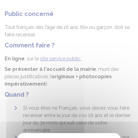
Public concerné
Tout français dès l’âge de 16 ans, fille ou garçon, doit se
faire recenser.
Comment faire ?
En ligne
, sur le
site service public.
Se présenter à l'accueil de la mairie
, muni des
pièces justificatives (
originaux + photocopies
impérativement
)
Quand ?
Si vous êtes né Français, vous devez vous faire
recenser entre le jour de vos 16 ans et le dernier
jour du 3e mois qui suit celui de votre
anniversaire.
Si vous êtes devenu Français entre 16 et 25 ans,