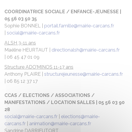
COORDINATRICE SOCIALE / ENFANCE-JEUNESSE |
05 56 03 50 35
Sophie BONNEL |
portail.famille@mairie-carcans.fr
|
social@mairie-carcans.fr
ALSH 3-11 ans
Maéline HEURTAUT |
directionalsh@mairie-carcans.fr
| 06 45 47 01 09
Structure ADO’MINOS 11-17 ans
Anthony PLAIRE |
structurejeunesse@mairie-carcans.fr
| 06 85 12 37 17
CCAS / ELECTIONS / ASSOCIATIONS /
MANIFESTATIONS / LOCATION SALLES | 05 56 03 90
28
social@mairie-carcans.fr
|
elections@mairie-
carcans.fr
|
animation@mairie-carcans.fr
Sandrine DARRIEUTORT