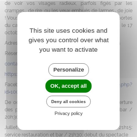
de voir vos visages radieux, parfois figés par les
crampes… de rire, ou les yeux embués de larmes… de joie
! Vous êtes toujours plus nombreux à pousser les portes
du café-théâtre de Carcans depuis son ouverture, le 17
This site uses cookies and
octobre 2014.
gives you control over what
Adresse : 10 Place des Combattants, 33121 Carcans
you want to activate
Réservation au 06 82 72 37 35
contact@theatrecarcans.fr
Personalize
https://theatrecarcans.fr/
Facebook :
https://www.facebook.com/profile.php?
OK, accept all
id=100057324647389
Deny all cookies
De octobre à Mai: du Jeudi au Samedi :19h: ouverture
des portes / 19h-20h15: service restauration et bar /
Privacy policy
20h30: début du spectacle
Juillet et Août : 20h: ouverture des portes / 20h-21h15:
service restauration et bar / 21h30: début du spectacle