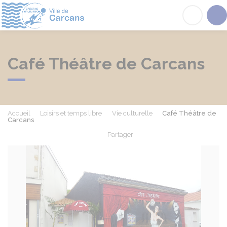
Carcans
Acc
Café Théâtre de Carcans
Accueil
Loisirs et temps libre
Vie culturelle
Café Théâtre de
Carcans
Partager
Partager sur Facebook
Partager sur X - Twit
Partager sur
Par