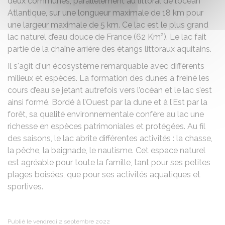
deux communes, parallèlement au littoral de l’océan
Atlantique, sur une longueur maximale de 18 km pour
une largeur maximale de 5 km. Ce lac est le plus grand
lac naturel d’eau douce de France (62 Km²). Le lac fait
partie de la chaîne arrière des étangs littoraux aquitains.
Il s'agit d'un écosystème remarquable avec différents
milieux et espèces. La formation des dunes a freiné les
cours d’eau se jetant autrefois vers l’océan et le lac s’est
ainsi formé. Bordé à l’Ouest par la dune et à l’Est par la
forêt, sa qualité environnementale confère au lac une
richesse en espèces patrimoniales et protégées. Au fil
des saisons, le lac abrite différentes activités : la chasse,
la pêche, la baignade, le nautisme. Cet espace naturel
est agréable pour toute la famille, tant pour ses petites
plages boisées, que pour ses activités aquatiques et
sportives.
Publié le vendredi 2 septembre 2022