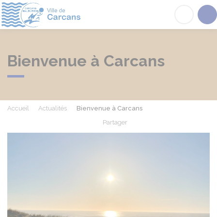
Carcans
Acc
Bienvenue à Carcans
Accueil
Actualités
Bienvenue à Carcans
Partager
Partager sur Facebook
Partager sur X - Twit
Partager sur
Par
Précédent
Su