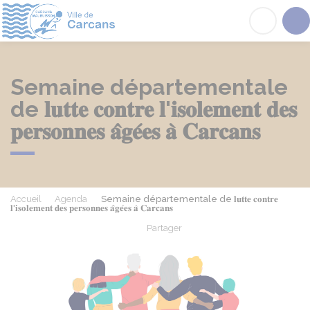
Carcans
Acc
Semaine départementale
de 𝐥𝐮𝐭𝐭𝐞 𝐜𝐨𝐧𝐭𝐫𝐞 𝐥'𝐢𝐬𝐨𝐥𝐞𝐦𝐞𝐧𝐭 𝐝𝐞𝐬
𝐩𝐞𝐫𝐬𝐨𝐧𝐧𝐞𝐬 𝐚̂𝐠𝐞́𝐞𝐬 𝐚̀ 𝐂𝐚𝐫𝐜𝐚𝐧𝐬
Accueil
Agenda
Semaine départementale de 𝐥𝐮𝐭𝐭𝐞 𝐜𝐨𝐧𝐭𝐫𝐞
𝐥'𝐢𝐬𝐨𝐥𝐞𝐦𝐞𝐧𝐭 𝐝𝐞𝐬 𝐩𝐞𝐫𝐬𝐨𝐧𝐧𝐞𝐬 𝐚̂𝐠𝐞́𝐞𝐬 𝐚̀ 𝐂𝐚𝐫𝐜𝐚𝐧𝐬
Partager
Partager sur Facebook
Partager sur X - Twit
Partager sur
Par