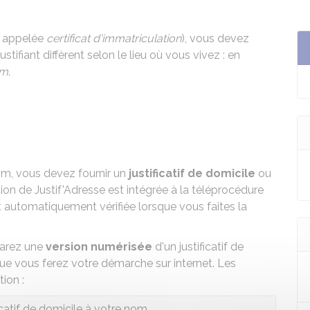
s appelée
certificat d'immatriculation
), vous devez
stifiant diffèrent selon le lieu où vous vivez : en
m
.
om, vous devez fournir un
justificatif de domicile
ou
sation de Justif'Adresse est intégrée à la téléprocédure
 automatiquement vérifiée lorsque vous faites la
parez une
version numérisée
d'un justificatif de
ue vous ferez votre démarche sur internet. Les
tion :
icatif de domicile à votre nom