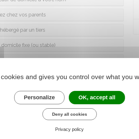
ez chez vos parents
hébergé par un tiers
domicile fixe (ou stable)
'hôtel ou dans un camping
r un bateau de plaisance
 cookies and gives you control over what you w
marinier ou batelier
Personalize
OK, accept all
ion ou un syndicat professionnel
Deny all cookies
ne morale, civile, industrielle ou commerciale
Privacy policy