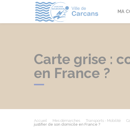
Carcans
MA 
Carte grise : 
en France ?
Accueil
Mes démarches
Transports - Mobilité
Ca
justifier de son domicile en France ?