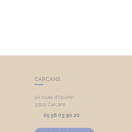
CARCANS
2A route d'Hourtin
33121
Carcans
05 56 03 90 20