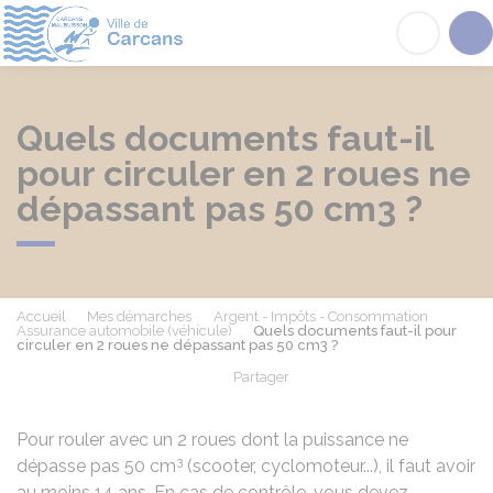
Carcans
Acc
Quels documents faut-il
pour circuler en 2 roues ne
dépassant pas 50 cm3 ?
Accueil
Mes démarches
Argent - Impôts - Consommation
Assurance automobile (véhicule)
Quels documents faut-il pour
circuler en 2 roues ne dépassant pas 50 cm3 ?
Partager
Partager sur Facebook
Partager sur X - Twit
Partager sur
Par
Pour rouler avec un 2 roues dont la puissance ne
3
dépasse pas 50 cm
(scooter, cyclomoteur...), il faut avoir
au moins 14 ans. En cas de contrôle, vous devez