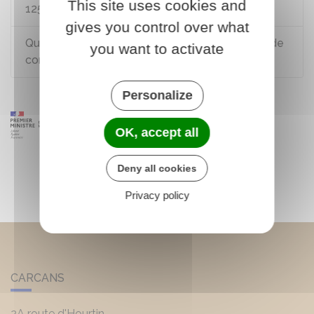
This site uses cookies and
125 avec le permis B ?
gives you control over what
Quels véhicules peut-on conduire sans permis de
you want to activate
conduire ?
Personalize
OK, accept all
Deny all cookies
Privacy policy
CARCANS
2A route d'Hourtin