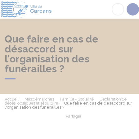
Carcans
Acc
Que faire en cas de
désaccord sur
l'organisation des
funérailles ?
Accueil
Mes démarches
Famille - Scolarité
Déclaration de
décès, obsèques et sépulture
Que faire en cas de désaccord sur
l'organisation des funérailles ?
Partager
Partager sur Facebook
Partager sur X - Twit
Partager sur
Par