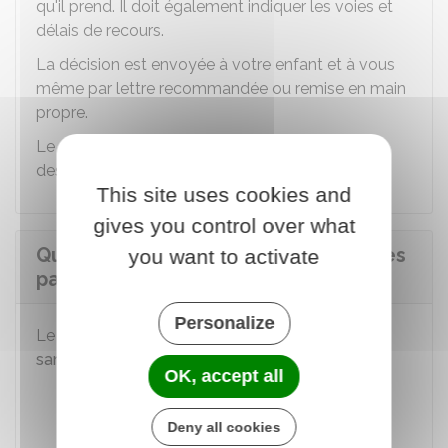
qu'il prend. Il doit également indiquer les voies et
délais de recours.
La décision est envoyée à votre enfant et à vous
même par lettre recommandée ou remise en main
propre.
Le chef d'établissement l'inscrit dans un registre
des sanctions.
This site uses cookies and
gives you control over what
Quelles sanctions peuvent être prises
you want to activate
par le chef d'établissement ?
Personalize
Le chef d'établissement peut prononcer les
sanctions
suivantes :
OK, accept all
Avertissement
Blâme
Deny all cookies