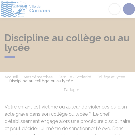
Carcans
Acc
Discipline au collège ou au
lycée
Accueil
Mes démarches
Famille - Scolarité
Collège et lycée
Discipline au collège ou au lycée
Partager
Partager sur Facebook
Partager sur X - Twit
Partager sur
Par
Votre enfant est victime ou auteur de violences ou d'un
acte grave dans son collège ou lycée ? Le chef
d'établissement engage alors une procédure disciplinaire
et peut décider lui-même de sanctionner l'élève. Dans