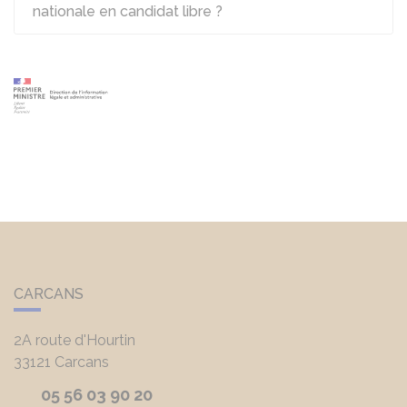
nationale en candidat libre ?
CARCANS
2A route d'Hourtin
33121
Carcans
05 56 03 90 20