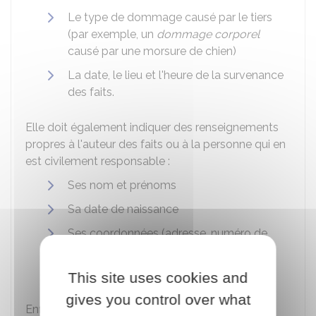
Le type de dommage causé par le tiers
(par exemple, un
dommage corporel
causé par une morsure de chien)
La date, le lieu et l'heure de la survenance
des faits.
Elle doit également indiquer des renseignements
propres à l'auteur des faits ou à la personne qui en
est civilement responsable :
Ses nom et prénoms
Sa date de naissance
Ses coordonnées (adresse, numéro de
téléphone)
Sa compagnie d'assurance.
This site uses cookies and
gives you control over what
Enfin, vous devez indiquer les circonstances