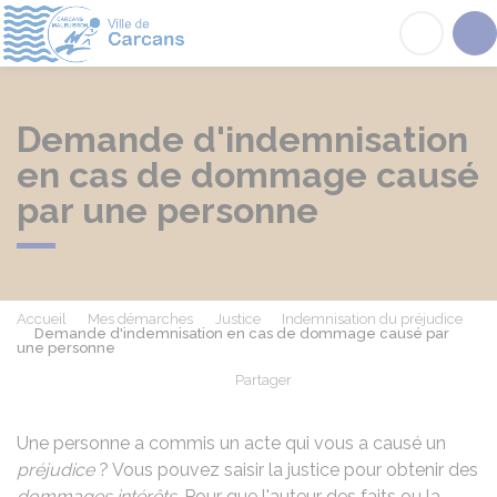
Carcans
Acc
Demande d'indemnisation
en cas de dommage causé
par une personne
Accueil
Mes démarches
Justice
Indemnisation du préjudice
Demande d'indemnisation en cas de dommage causé par
une personne
Partager
Partager sur Facebook
Partager sur X - Twit
Partager sur
Par
Une personne a commis un acte qui vous a causé un
préjudice
? Vous pouvez saisir la justice pour obtenir des
dommages intérêts
. Pour que l'auteur des faits ou la