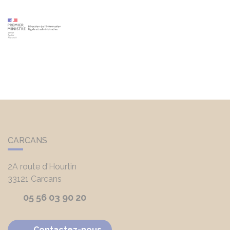
CARCANS
2A route d'Hourtin
33121
Carcans
05 56 03 90 20
Contactez-nous