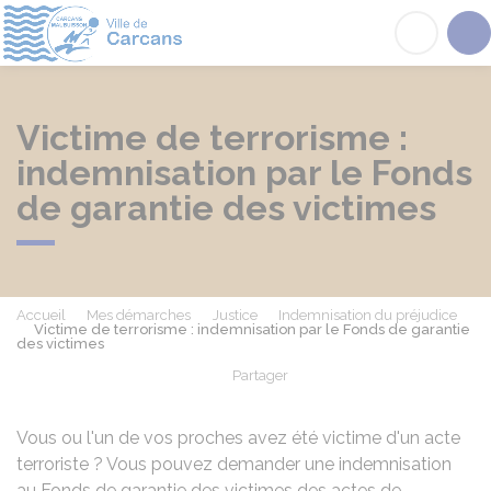
Carcans
Acc
Victime de terrorisme :
indemnisation par le Fonds
de garantie des victimes
Accueil
Mes démarches
Justice
Indemnisation du préjudice
Victime de terrorisme : indemnisation par le Fonds de garantie
des victimes
Partager
Partager sur Facebook
Partager sur X - Twit
Partager sur
Par
Vous ou l'un de vos proches avez été victime d'un acte
terroriste ? Vous pouvez demander une indemnisation
au Fonds de garantie des victimes des actes de