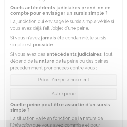
Quels antécédents judiciaires prend-on en
compte pour envisager un sursis simple ?
La juridiction qui envisage le sursis simple vérifie si
vous avez déjà fait l'objet d'une peine.
Si vous n'avez
jamais
été condamné, le sursis
simple est
possible
.
Si vous avez des
antécédents judiciaires
, tout
dépend de la
nature
de la peine ou des peines
précédemment prononcées contre vous :
Peine d’emprisonnement
Autre peine
Quelle peine peut être assortie d'un sursis
simple ?
La situation varie en fonction de la nature de
l'
infraction
que vous avez commise et pour