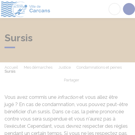
Carcans
Acc
Sursis
Accueil
Mes démarches
Justice
Condamnations et peines
Sursis
Partager
Partager sur Facebook
Partager sur X - Twit
Partager sur
Par
Vous avez commis une
infraction
et vous allez être
jugé ? En cas de condamnation, vous pouvez peut-être
bénéficier d'un sursis. Dans ce cas, la peine prononcée
contre vous sera suspendue et vous n'aurez pas à
l'exécuter. Cependant, vous devrez respecter des règles
pendant un certain temps. Si vous ne les respectez pas,