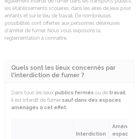
également interdit de fumer dans les transports publics,
les établissements scolaires, dans les aires de jeux pour
enfants et sur le lieu de travail. De nombreuses
possibilités sont offertes aux personnes désireuses
d'arrêter de fumer. Nous vous exposons la
réglementation à connaître.
Quels sont les lieux concernés par
l'interdiction de fumer ?
Dans tous les lieux
publics fermés
ou de
travail
,
il est interdit de fumer
sauf dans des espaces
aménagés à cet effet.
Aménage
Interdiction
espace