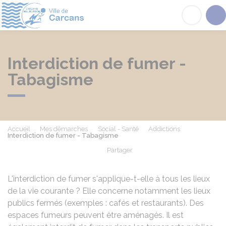
Carcans
Acc
Interdiction de fumer -
Tabagisme
Accueil
Mes démarches
Social - Santé
Addictions
Interdiction de fumer - Tabagisme
Partager
Partager sur Facebook
Partager sur X - Twit
Partager sur
Par
L'interdiction de fumer s'applique-t-elle à tous les lieux
de la vie courante ? Elle concerne notamment les lieux
publics fermés (exemples : cafés et restaurants). Des
espaces fumeurs peuvent être aménagés. Il est