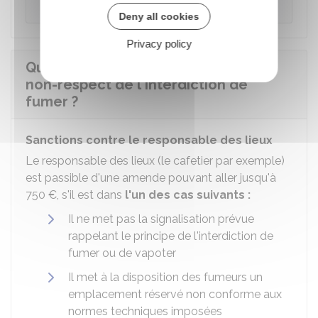
Deny all cookies
Privacy policy
Quelles sont les sanctions en cas de
non-respect de l'interdiction de
fumer ?
Sanctions contre le responsable des lieux
Le responsable des lieux (le cafetier par exemple)
est passible d'une amende pouvant aller jusqu'à
750 €
, s'il est dans
l'un des cas suivants :
Il ne met pas la signalisation prévue
rappelant le principe de l'interdiction de
fumer ou de vapoter
Il met à la disposition des fumeurs un
emplacement réservé non conforme aux
normes techniques imposées