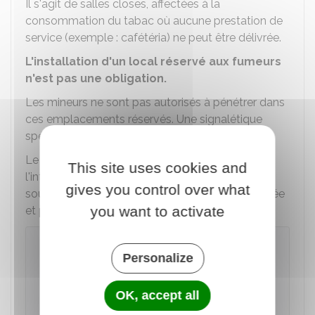
Il s'agit de salles closes, affectées à la
consommation du tabac où aucune prestation de
service (exemple : cafétéria) ne peut être délivrée.
L'installation d'un local réservé aux fumeurs
n'est pas une obligation.
Les mineurs ne sont pas autorisés à pénétrer dans
ces emplacements réservés. Une signalétique
spécifique doit être apposée à l'entrée.
Le responsable des lieux peut décider d'élargir
This site uses cookies and
l'interdiction de fumer à l'ensemble des locaux
gives you control over what
sous sa responsabilité, si cette mesure est justifiée
you want to activate
et proportionnée au but recherché.
À savoir
Personalize
La création des emplacements réservés aux
fumeurs ne peut pas avoir lieu dans des
OK, accept all
écoles, collèges, lycées, universités ou dans
les établissements de santé.