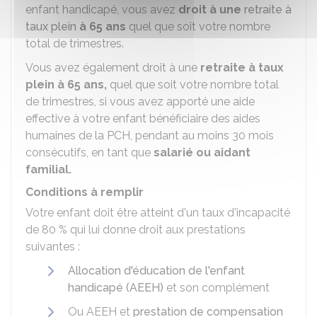
enfant handicapé, vous avez
droit à une
retraite à
taux plein
à 65 ans
quel que soit votre nombre
total de trimestres.
Vous avez également droit à une
retraite à taux
plein à 65 ans,
quel que soit votre nombre total
de trimestres, si vous avez apporté une aide
effective à votre enfant bénéficiaire des aides
humaines de la
PCH
, pendant au moins 30 mois
consécutifs, en tant que
salarié ou aidant
familial.
Conditions à remplir
Votre enfant doit être atteint d'un taux d'incapacité
de
80 %
qui lui donne droit aux prestations
suivantes :
Allocation d'éducation de l'enfant
handicapé (AEEH)
et son complément
Ou AEEH et
prestation de compensation