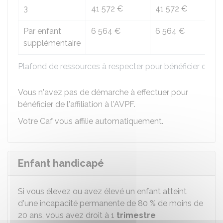
3
41 572 €
41 572 €
43
Par enfant
6 564 €
6 564 €
7 
supplémentaire
Plafond de ressources à respecter pour bénéficier de l’
Vous n'avez pas de démarche à effectuer pour
bénéficier de l'affiliation à l'AVPF.
Votre
Caf
vous affilie automatiquement.
Enfant handicapé
Si vous élevez ou avez élevé un enfant atteint
d'une incapacité permanente de
80 %
de moins de
20 ans, vous avez droit à 1
trimestre