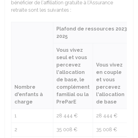
bénéficier de l'affiliation gratuite à l'Assurance
retraite sont les suivantes :
Plafond de ressources 2023 en 
2025
Vous vivez
Vo
seul et vous
en
percevez
Vous vivez
vo
l'allocation
en couple
pe
de base, le
et vous
Pr
Nombre
complément
percevez
le
d'enfants à
familial ou la
l'allocation
co
charge
PreParE
de base
fam
1
28 444 €
28 444 €
30
2
35 008 €
35 008 €
36