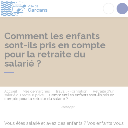
Carcans
Acc
Comment les enfants
sont-ils pris en compte
pour la retraite du
salarié ?
Accueil
Mes démarches
Travail - Formation
Retraite d'un
salarié du secteur privé
Comment les enfants sont-ils pris en
compte pour la retraite du salarié ?
Partager
Partager sur Facebook
Partager sur X - Twit
Partager sur
Par
Vous êtes salarié et avez des enfants ? Vos enfants vous