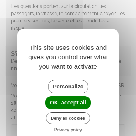
Les questions portent sur la circulation, les
passagers, la vitesse, le comportement citoyen, les
premiers secours, la santé et les conduites à
risque…
This site uses cookies and
S'informer sur les résultats de
gives you control over what
l'épreuve de l'attestation de sécurité
you want to activate
routière
Vous devez avoir
10/20
ou plus pour obtenir l'
ASR
.
Personalize
Vous pouvez
connaître votre note à partir de
OK, accept all
18h le jour même de votre examen
en vous
connectant à la plateforme nationale des
attestations de sécurité routière.
Deny all cookies
Privacy policy
Préparer et passer les épreuves des