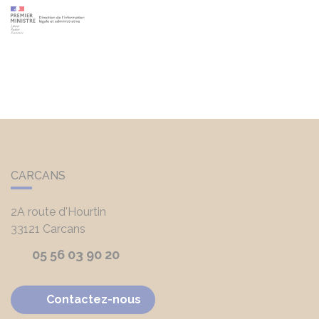
CARCANS
2A route d'Hourtin
33121
Carcans
05 56 03 90 20
Contactez-nous