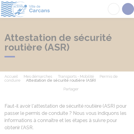
Carcans
Acc
Attestation de sécurité
routière (ASR)
Accueil
Mes démarches
Transports - Mobilité
Permis de
conduire
Attestation de sécurité routière (ASR)
Partager
Partager sur Facebook
Partager sur X - Twit
Partager sur
Par
Faut-il avoir l'attestation de sécurité routière (ASR) pour
passer le permis de conduite ? Nous vous indiquons les
informations à connaître et les étapes à suivre pour
obtenir l'ASR.