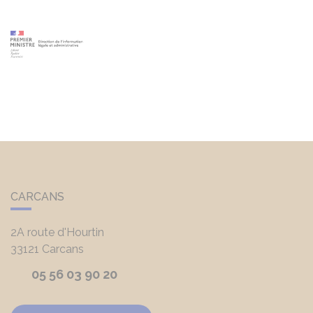
CARCANS
2A route d'Hourtin
33121
Carcans
05 56 03 90 20