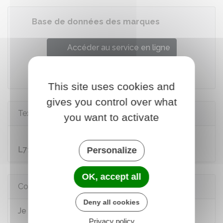
Base de données des marques
Accéder au service en ligne
Institut national de la propriété industrielle (Inpi)
This site uses cookies and
gives you control over what
Textes de référence
you want to activate
Code de la propriété intellectuelle : articles
L713-1 à L713-6
Personalize
OK, accept all
Comment faire si...
Deny all cookies
Je crée une association
Privacy policy