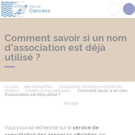
Carcans
Acc
Comment savoir si un nom
d'association est déjà
utilisé ?
Accueil
Mes démarches
Associations, fondations et fonds de
dotation
Création d'une association
Comment savoir si un nom
d'association est déjà utilisé ?
Partager
Partager sur Facebook
Partager sur X - Twit
Partager sur
Par
Vous pouvez rechercher sur le
service de
consultation des annonces officielles
des