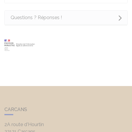
Questions ? Réponses !
CARCANS
2A route d'Hourtin
33121
Carcans