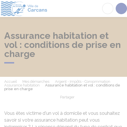
Carcans
Acc
Assurance habitation et
vol : conditions de prise en
charge
Accueil
Mes démarches
Argent - Impôts - Consommation
Assurance habitation
Assurance habitation et vol : conditions de
prise en charge
Partager
Partager sur Facebook
Partager sur X - Twit
Partager sur
Par
Vous êtes victime d'un vol à domicile et vous souhaitez
savoir si votre assurance habitation peut vous
indemniser ? La réponse dépend du type de contrat que