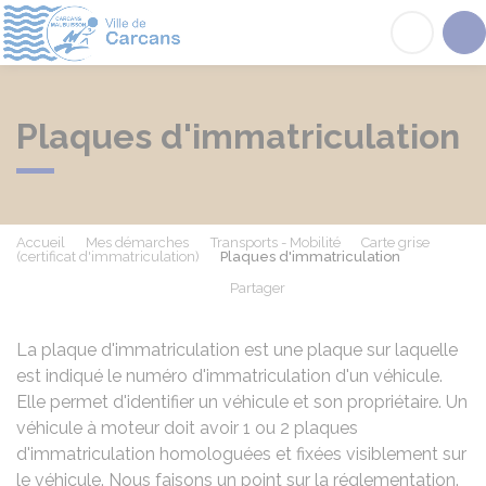
Carcans
Acc
Plaques d'immatriculation
Accueil
Mes démarches
Transports - Mobilité
Carte grise
(certificat d'immatriculation)
Plaques d'immatriculation
Partager
Partager sur Facebook
Partager sur X - Twit
Partager sur
Par
La plaque d'immatriculation est une plaque sur laquelle
est indiqué le numéro d'immatriculation d'un véhicule.
Elle permet d'identifier un véhicule et son propriétaire. Un
véhicule à moteur doit avoir 1 ou 2 plaques
d'immatriculation homologuées et fixées visiblement sur
le véhicule. Nous faisons un point sur la réglementation.