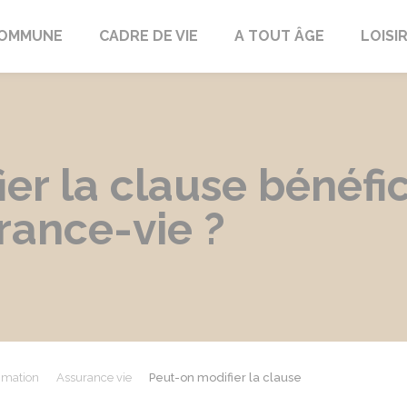
COMMUNE
CADRE DE VIE
A TOUT ÂGE
LOISI
er la clause bénéfic
rance-vie ?
mmation
Assurance vie
Peut-on modifier la clause