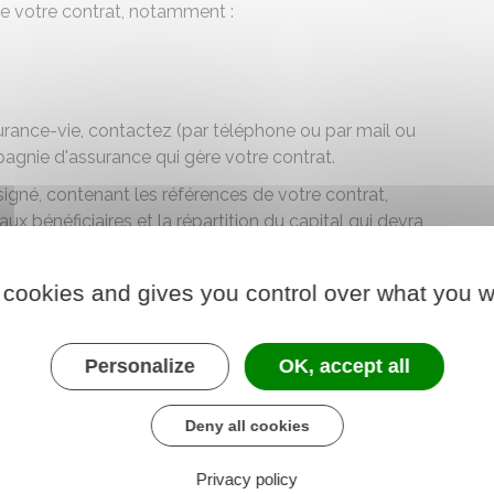
de votre contrat, notamment :
surance-vie, contactez (par téléphone ou par mail ou
pagnie d'assurance qui gère votre contrat.
signé, contenant les références de votre contrat,
ux bénéficiaires et la répartition du capital qui devra
 faite, conservez par précaution un
accusé réception
nant
contenant la nouvelle clause bénéficiaire.
 cookies and gives you control over what you w
éférences de votre contrat, écrivez que vous révoquez
 vos nouveaux bénéficiaires (nom, prénom(s), adresse
la répartition du capital entre eux.
Personalize
OK, accept all
qu'après votre décès, l'identité de vos bénéficiaires
Deny all cookies
nt recommandé d'
informer l'assureur de l'existence
 éviterez ainsi que l'assureur verse par erreur le
Privacy policy