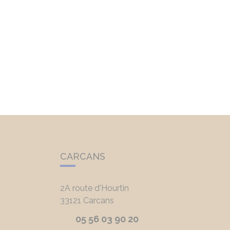
CARCANS
2A route d'Hourtin
33121
Carcans
05 56 03 90 20