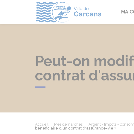
Carcans
MA 
Peut-on modifi
contrat d'assu
Accueil
Mes démarches
Argent - Impôts - Conso
bénéficiaire d'un contrat d'assurance-vie ?