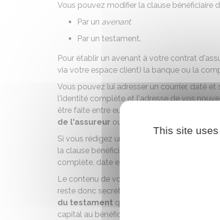
Vous pouvez modifier la clause bénéficiaire 
Par un
avenant
Par un
testament
.
Pour établir un avenant à votre contrat d'as
via votre espace client) la banque ou la com
Vous pouvez lui adresser un courrier, daté et 
l'identité complète et l'adresse de vos nouvea
être faite entre eux. Une fois la modification
de l'assureur
ou une
copie de votre ave
This site uses
Si vous rédigez un testament, rappelez les r
la clause bénéficiaire antérieure et désignez
complète, date et lieu de naissance) en fixant 
Le contenu de votre testament ne sera révélé 
reste donc secrète. Il est toutefois viveme
du testament
qui modifie votre contrat. Vous
capital au bénéficiaire initial du contrat.