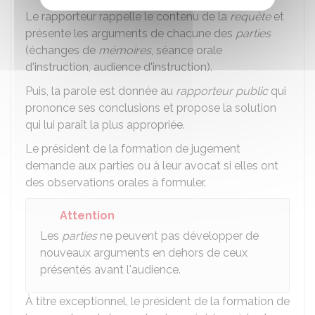
Le rapporteur rappelle le contenu de la
requête
et
présente les arguments de chacune des
parties
(échanges de
mémoires
, séance orale
d'instruction, audience d'instruction).
Puis, la parole est donnée au
rapporteur public
qui
prononce ses conclusions et propose la solution
qui lui paraît la plus appropriée.
Le président de la formation de jugement
demande aux parties ou à leur avocat si elles ont
des observations orales à formuler.
Attention
Les
parties
ne peuvent pas développer de
nouveaux arguments en dehors de ceux
présentés avant l'audience.
À titre exceptionnel, le président de la formation de