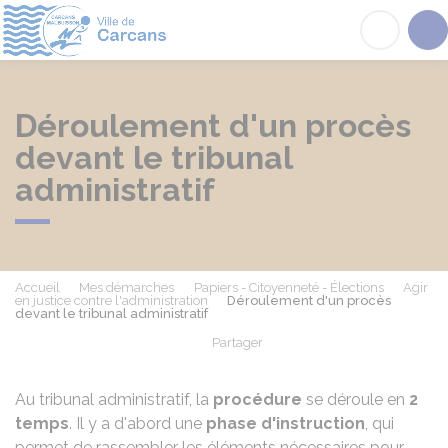
Carcans
Acc
Déroulement d'un procès
devant le tribunal
administratif
Accueil
Mes démarches
Papiers - Citoyenneté - Élections
Agir
en justice contre l'administration
Déroulement d'un procès
devant le tribunal administratif
Partager
Partager sur Facebook
Partager sur X - Twit
Partager sur
Par
Au tribunal administratif, la
procédure
se déroule en
2
temps
. Il y a d'abord une
phase d'instruction
, qui
permet de rassembler les éléments nécessaires pour