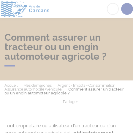
Carcans
Acc
Comment assurer un
tracteur ou un engin
automoteur agricole ?
Accueil
Mes démarches
Argent - Impôts - Consommation
Assurance automobile (véhicule)
Comment assurer un tracteur
ou un engin automoteur agricole ?
Partager
Partager sur Facebook
Partager sur X - Twit
Partager sur
Par
Tout propriétaire ou utilisateur d'un tracteur ou d'un
engin automoteur agricole doit
obligatoirement