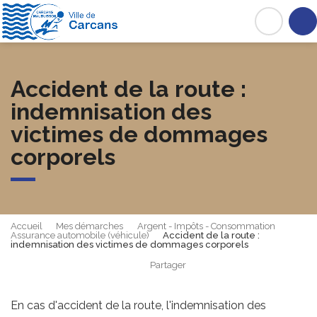
Carcans
Acc
Accident de la route :
indemnisation des
victimes de dommages
corporels
Accueil
Mes démarches
Argent - Impôts - Consommation
Assurance automobile (véhicule)
Accident de la route :
indemnisation des victimes de dommages corporels
Partager
Partager sur Facebook
Partager sur X - Twit
Partager sur
Par
En cas d'accident de la route, l'indemnisation des