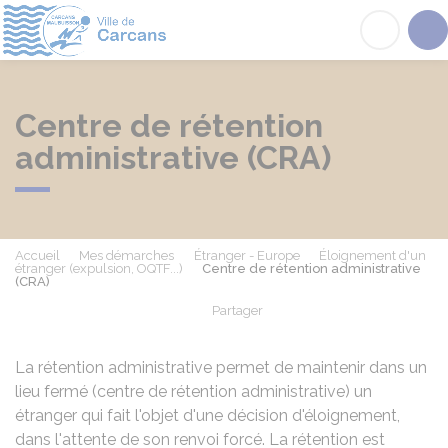
Carcans
Acc
Centre de rétention
administrative (CRA)
Accueil
Mes démarches
Étranger - Europe
Éloignement d'un
étranger (expulsion, OQTF...)
Centre de rétention administrative
(CRA)
Partager
Partager sur Facebook
Partager sur X - Twit
Partager sur
Par
La rétention administrative permet de maintenir dans un
lieu fermé (centre de rétention administrative) un
étranger qui fait l'objet d'une décision d'éloignement,
dans l'attente de son renvoi forcé. La rétention est