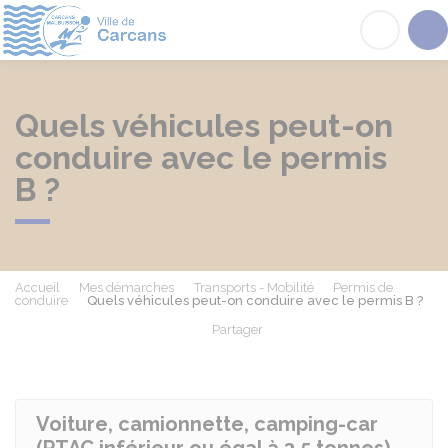
Carcans
Acc
Quels véhicules peut-on
conduire avec le permis
B ?
Accueil
Mes démarches
Transports - Mobilité
Permis de
conduire
Quels véhicules peut-on conduire avec le permis B ?
Partager
Partager sur Facebook
Partager sur X - Twit
Partager sur
Par
Voiture, camionnette, camping-car