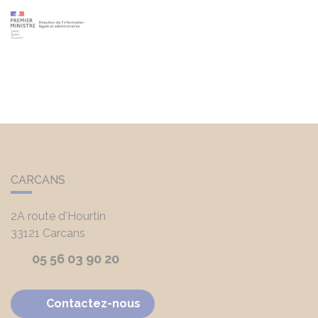
CARCANS
2A route d'Hourtin
33121
Carcans
05 56 03 90 20
Contactez-nous