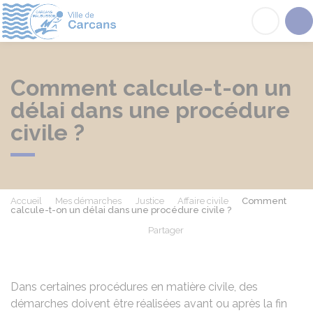
Carcans
Acc
Comment calcule-t-on un
délai dans une procédure
civile ?
Accueil
Mes démarches
Justice
Affaire civile
Comment
calcule-t-on un délai dans une procédure civile ?
Partager
Partager sur Facebook
Partager sur X - Twit
Partager sur
Par
Dans certaines procédures en matière civile, des
démarches doivent être réalisées avant ou après la fin