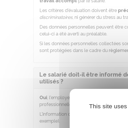
travail accompl
i par le salarié.
Les critères d'évaluation doivent être
préc
discriminatoires
, ni générer du stress au tra
Des données personnelles peuvent être coll
celui-ci a été averti au préalable.
Si les données personnelles collectées son
sont protégées dans le cadre du
règlemen
Le salarié doit-il être informé 
utilisés ?
Oui
, l'employeur doit informer les salari
professionnelle utilisées
avant leur mise
This site uses
L'information des salariés peut être individ
exemple).