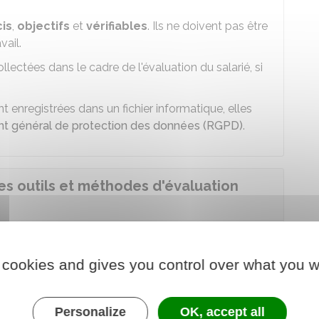
is
,
objectifs
et
vérifiables
. Ils ne doivent pas être
vail.
ectées dans le cadre de l'évaluation du salarié, si
t enregistrées dans un fichier informatique, elles
t général de protection des données (RGPD)
.
des outils et méthodes d'évaluation
és des méthodes et techniques d'évaluation
 en place
.
 cookies and gives you control over what you w
uelle ou collective (par voie d'affichage par
Personalize
OK, accept all