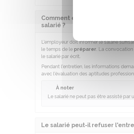
Comment est organisé l'entreti
salarié ?
L'employeur doit informer le salarié suffisa
le temps de le
préparer
. La convocation 
le salarié par écrit.
Pendant l'entretien, les informations dema
avec l'évaluation des aptitudes professionn
À noter
Le salarié ne peut pas être assisté par 
Le salarié peut-il refuser l'ent