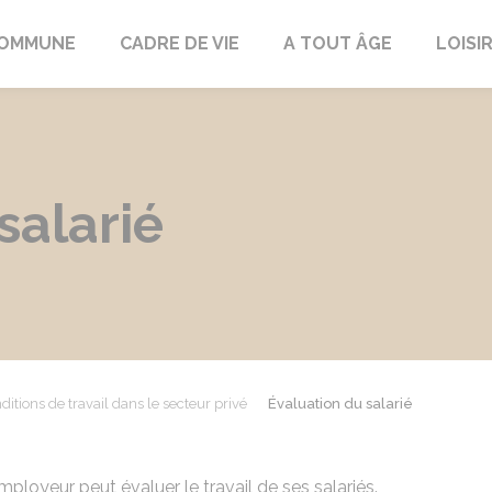
COMMUNE
CADRE DE VIE
A TOUT ÂGE
LOISI
salarié
ditions de travail dans le secteur privé
Évaluation du salarié
mployeur peut évaluer le travail de ses salariés.