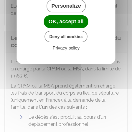
Personalize
Elles ne sont pas prises en compte dans le calcul
de l'impôt sur le revenu.
OK, accept all
Deny all cookies
Les frais funéraires et de transport du
corps sont-ils pris en charge ?
Privacy policy
Les frais funéraires de la victime décédée sont pris
en charge par la
CPAM
ou la MSA, dans la limite de
1 963 €
.
La CPAM ou la MSA prend également en charge
les frais de transport du corps au lieu de sépulture
(uniquement en France), à la demande de la
famille, dans
l'un
des cas suivants :
Le décès s'est produit au cours d'un
déplacement professionnel