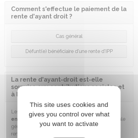
Comment s'effectue le paiement de la
rente d'ayant droit ?
Cas général
Défunt(e) bénéficiaire d'une rente d'IPP
La rente d'ayant-droit est-elle
soumise aux contributions sociales et
à l'impôt sur le revenu ?
This site uses cookies and
Les sommes perçues pour la rente sont
gives you control over what
entièrement exonérées
de contribution sociale
you want to activate
généralisée (CSG) et de contribution au
remboursement de la dette sociale (CRDS).