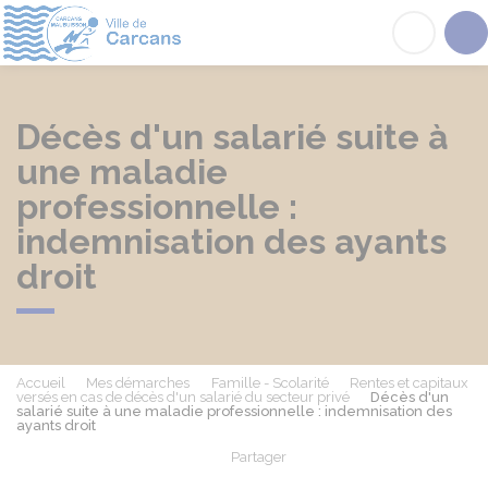
Carcans
Acc
Décès d'un salarié suite à
une maladie
professionnelle :
indemnisation des ayants
droit
Accueil
Mes démarches
Famille - Scolarité
Rentes et capitaux
versés en cas de décès d'un salarié du secteur privé
Décès d'un
salarié suite à une maladie professionnelle : indemnisation des
ayants droit
Partager
Partager sur Facebook
Partager sur X - Twit
Partager sur
Par