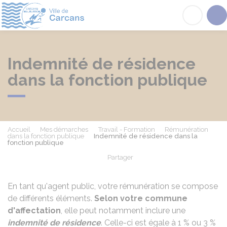
Carcans
Acc
Indemnité de résidence
dans la fonction publique
Accueil
Mes démarches
Travail - Formation
Rémunération
dans la fonction publique
Indemnité de résidence dans la
fonction publique
Partager
Partager sur Facebook
Partager sur X - Twit
Partager sur
Par
En tant qu'agent public, votre rémunération se compose
de différents éléments.
Selon votre commune
d'affectation
, elle peut notamment inclure une
indemnité de résidence
. Celle-ci est égale à 1 % ou 3 %