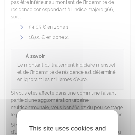
pas être inférieur au montant de l'indemnité de
résidence correspondant à l'indice majoré 366,
soit :
54,05 €
en zone 1
18,01 €
en zone 2.
À savoir
Le montant du traitement indiciaire mensuel
et de l'indemnité de résidence est déterminé
en ignorant les millièmes d'euro.
Si vous êtes affecté dans une commune faisant
partie d'une
agglomération urbaine
multicommunale
, vous bénéficiez du pourcentage
le plus élevé applicable au sein de l'agglomération.
Si vous exercez vos fonctions dans le périmètre
This site uses cookies and
d'une agglomération nouvelle, vous bénéficiez du