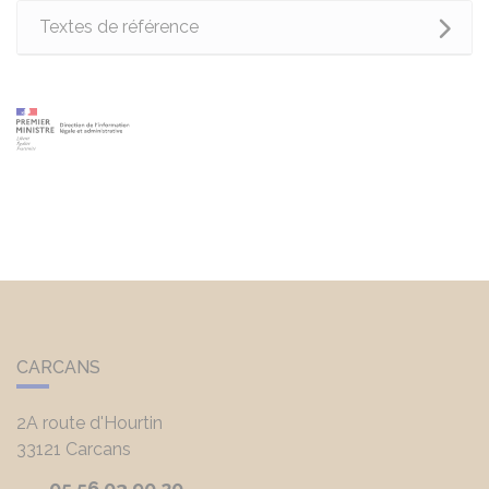
Textes de référence
CARCANS
2A route d'Hourtin
33121
Carcans
05 56 03 90 20