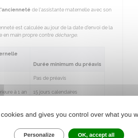
l'ancienneté
de l'assistante maternelle avec son
enneté est calculée au jour de la date d'envoi de la
e en main propre contre
décharge
.
ernelle
Durée minimum du préavis
Pas de préavis
rieure à 1 an
15 jours calendaires
1 mois calendaire
 cookies and gives you control over what you w
e l'assistante maternelle
Personalize
OK, accept all