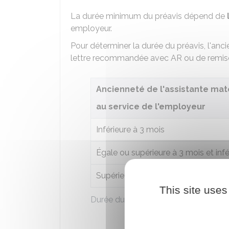
La durée minimum du préavis dépend de
employeur.
Pour déterminer la durée du préavis, l'anci
lettre recommandée avec
AR
ou de remis
Ancienneté de l'assistante mat
au service de l'employeur
Inférieure à 3 mois
Égale ou supérieure à 3 mois et infé
Supérieure à 1 an
This site uses
Durée du préavis selon l'ancienneté d