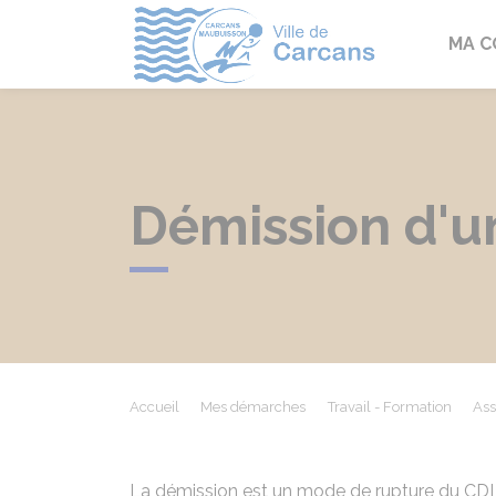
Carcans
MA 
Démission d'u
Accueil
Mes démarches
Travail - Formation
Ass
La démission est un mode de rupture du
CDI