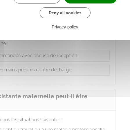
préavis de démission de l'assistante
Deny all cookies
Privacy policy
te de
notification
à l'employeur de la démission. Il
ner.
ecommandée avec accusé de réception
 en mains propres contre décharge
sistante maternelle peut-il être
dans les situations suivantes :
ccident du travail ou à une maladie professionnelle