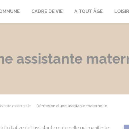
COMMUNE
CADRE DE VIE
A TOUT ÂGE
LOISI
ne assistante mater
istante maternelle
Démission d'une assistante maternelle
à l'initiative de l'assistante maternelle qui manifeste