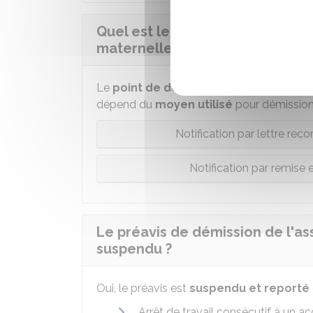
Quel est le point de départ du 
maternelle ?
Le
point de départ
du préavis est la da
dépend du
moyen utilisé
pour démission
Notification par lettre r
Notification par remise
Le préavis de démission de l'as
suspendu ?
Oui, le préavis est
suspendu et reporté
Arrêt de travail consécutif à un a