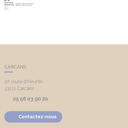
CARCANS
2A route d'Hourtin
33121
Carcans
05 56 03 90 20
Contactez-nous