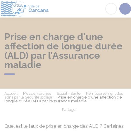
Carcans
Acc
Prise en charge d'une
affection de longue durée
(ALD) par l'Assurance
maladie
Accueil
Mes démarches
Social - Santé
Remboursement des
soins par la Sécurité sociale
Prise en charge d'une affection de
longue durée (ALD) par l'Assurance maladie
Partager
Partager sur Facebook
Partager sur X - Twit
Partager sur
Par
Quel est le taux de prise en charge des ALD ? Certaines