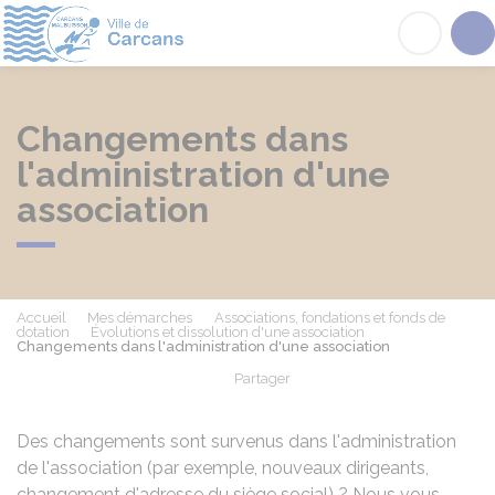
Carcans
Acc
Changements dans
l'administration d'une
association
Accueil
Mes démarches
Associations, fondations et fonds de
dotation
Évolutions et dissolution d'une association
Changements dans l'administration d'une association
Partager
Partager sur Facebook
Partager sur X - Twit
Partager sur
Par
Des changements sont survenus dans l'administration
de l'association (par exemple, nouveaux dirigeants,
changement d'adresse du siège social) ? Nous vous