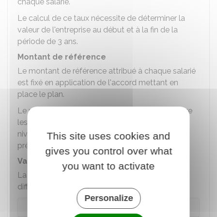
chaque salarié.
Le calcul de ce taux nécessite de déterminer la
valeur de l'entreprise au début et à la fin de la
période de 3 ans.
Montant de référence
Le montant de référence attribué à chaque salarié
est fixé en application de l'accord mettant en
place le plan.
Le montant de référence peut être différent entre
les salariés en fonction de la rémunération, du
niveau de classification ou de la durée de travail
This site uses cookies and
prévue à leur contrat de travail.
gives you control over what
Valorisation de l'entreprise
you want to activate
La valorisation de l'entreprise est obtenue
différemment selon la forme de l'entreprise :
Personalize
Dans les entreprises non cotées en bourse