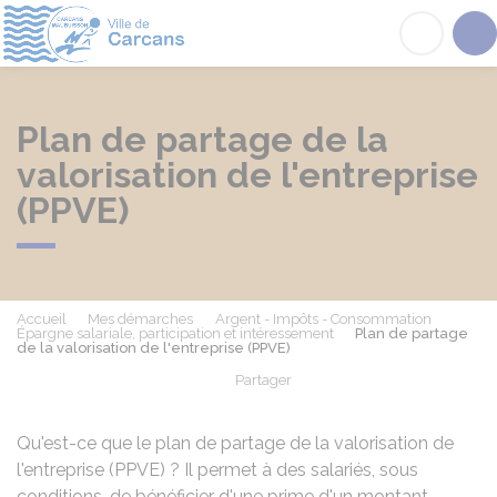
Carcans
Acc
Plan de partage de la
valorisation de l'entreprise
(PPVE)
Accueil
Mes démarches
Argent - Impôts - Consommation
Épargne salariale, participation et intéressement
Plan de partage
de la valorisation de l'entreprise (PPVE)
Partager
Partager sur Facebook
Partager sur X - Twit
Partager sur
Par
Qu'est-ce que le plan de partage de la valorisation de
l'entreprise (PPVE) ? Il permet à des salariés, sous
conditions, de bénéficier d'une prime d'un montant