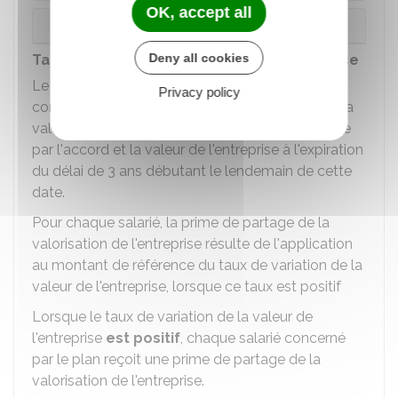
OK, accept all
Dans les entreprises cotées en bourse
Deny all cookies
Taux de variation de la valeur de l'entreprise
Le taux de variation de la valeur de l'entreprise
Privacy policy
correspond au taux de variation constaté entre la
valeur de l'entreprise déterminée à une date fixée
par l'accord et la valeur de l'entreprise à l'expiration
du délai de 3 ans débutant le lendemain de cette
date.
Pour chaque salarié, la prime de partage de la
valorisation de l'entreprise résulte de l'application
au montant de référence du taux de variation de la
valeur de l'entreprise, lorsque ce taux est positif
Lorsque le taux de variation de la valeur de
l'entreprise
est positif
, chaque salarié concerné
par le plan reçoit une prime de partage de la
valorisation de l'entreprise.