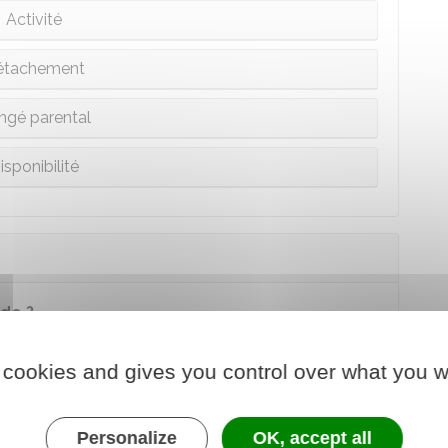
Activité
étachement
ngé parental
isponibilité
de ?
grade à un grade supérieur à l'intérieur d'un
 cookies and gives you control over what you w
res et à une rémunération plus élevée.
 pour bénéficier de l'avancement de grade ?
Personalize
OK, accept all