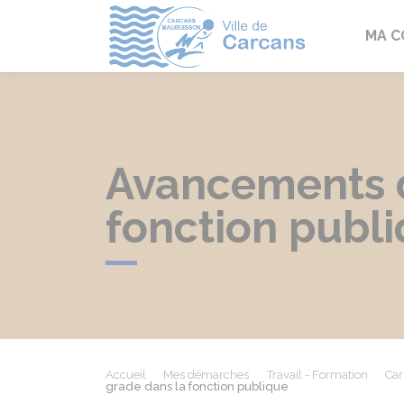
Carcans
MA 
Avancements d
fonction publ
Accueil
Mes démarches
Travail - Formation
Car
grade dans la fonction publique