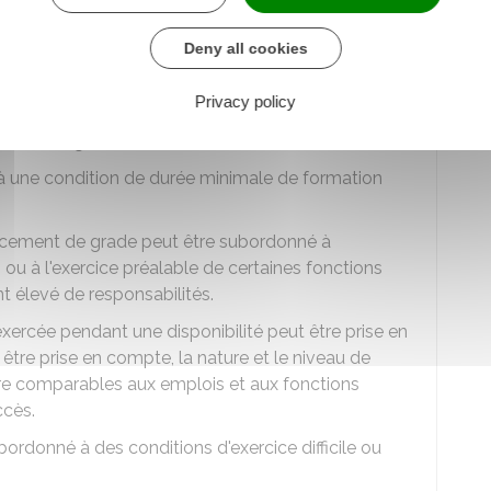
(s) mode(s) d'avancement de grade : au choix ou
professionnel.
Deny all cookies
nditions à remplir pour pouvoir prétendre à un
Privacy policy
examen professionnel ou au concours professionnel.
ions de grade et d'échelon.
à une condition de durée minimale de formation
ancement de grade peut être subordonné à
 ou à l'exercice préalable de certaines fonctions
t élevé de responsabilités.
exercée pendant une disponibilité peut être prise en
être prise en compte, la nature et le niveau de
être comparables aux emplois et aux fonctions
ccès.
ordonné à des conditions d'exercice difficile ou