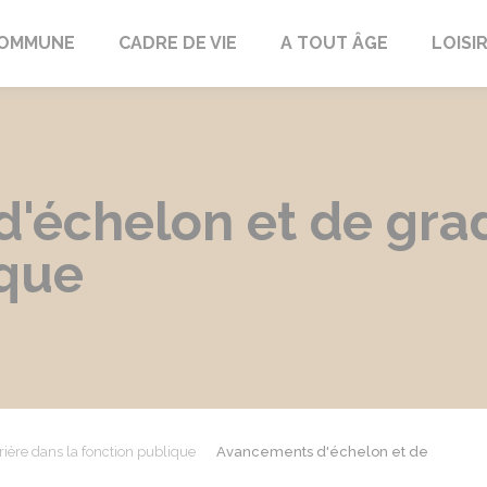
COMMUNE
CADRE DE VIE
A TOUT ÂGE
LOISI
'échelon et de grad
ique
rière dans la fonction publique
Avancements d'échelon et de