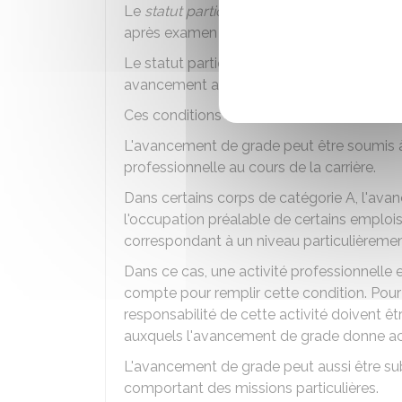
Le
statut particulier
de votre corps fixe le
après examen professionnel ou concours 
Le statut particulier fixe également les co
avancement au choix ou se présenter à l'
Ces conditions sont notamment des condit
L'avancement de grade peut être soumis 
professionnelle au cours de la carrière.
Dans certains corps de catégorie A, l'av
l'occupation préalable de certains emplois
correspondant à un niveau particulièremen
Dans ce cas, une activité professionnelle 
compte pour remplir cette condition. Pour 
responsabilité de cette activité doivent 
auxquels l'avancement de grade donne a
L'avancement de grade peut aussi être sub
comportant des missions particulières.