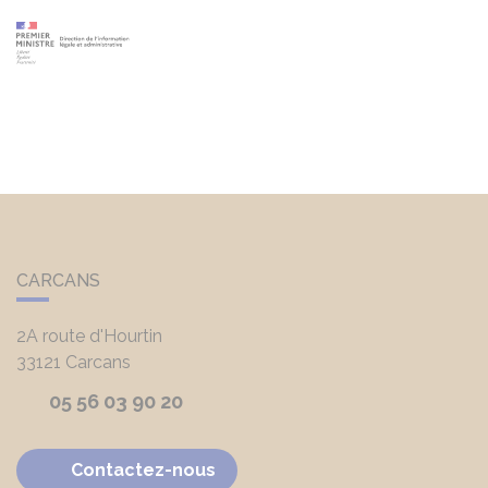
CARCANS
2A route d'Hourtin
33121
Carcans
05 56 03 90 20
Contactez-nous