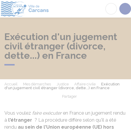
Carcans
Acc
Exécution d'un jugement
civil étranger (divorce,
dette...) en France
Accueil
Mes démarches
Justice
Affaire civile
Exécution
d'un jugement civil étranger (divorce, dette...) en France
Partager
Partager sur Facebook
Partager sur X - Twit
Partager sur
Par
Vous voulez
faire exécuter
en France un jugement rendu
à
l'étranger
? La procédure diffère selon qu'il a été
rendu
au sein de l'Union européenne (UE) hors