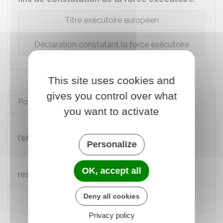
Titre exécutoire européen
Déclaration constatant la force exécutoire
This site uses cookies and
gives you control over what
Pour en savoir plus
you want to activate
Faire reconnaître un divorce prononcé à
l'étranger
Personalize
Reconnaissance des jugements sur la
OK, accept all
responsabilité parentale rendus en Europe
Deny all cookies
Recouvrement créances alimentaires
Privacy policy