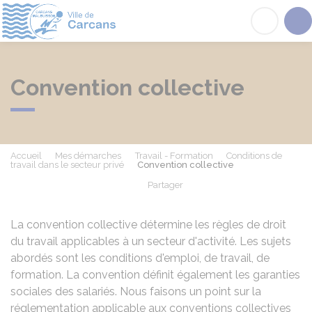
Carcans
Acc
Convention collective
Accueil
Mes démarches
Travail - Formation
Conditions de
travail dans le secteur privé
Convention collective
Partager
Partager sur Facebook
Partager sur X - Twit
Partager sur
Par
La convention collective détermine les règles de droit
du travail applicables à un secteur d'activité. Les sujets
abordés sont les conditions d'emploi, de travail, de
formation. La convention définit également les garanties
sociales des salariés. Nous faisons un point sur la
réglementation applicable aux conventions collectives