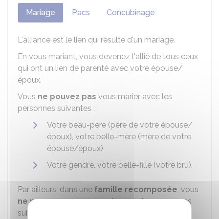
Mariage
Pacs
Concubinage
L'alliance est le lien qui résulte d'un mariage.
En vous mariant, vous devenez l'allié de tous ceux
qui ont un lien de parenté avec votre épouse/
époux.
Vous
ne pouvez pas
vous marier avec les
personnes suivantes :
Votre beau-père (père de votre épouse/
époux), votre belle-mère (mère de votre
épouse/époux)
Votre gendre, votre belle-fille (votre bru).
Par ailleurs, dans une
famille recomposée
, vous
ne pouvez pas
vous marier avec les personnes
suivantes :