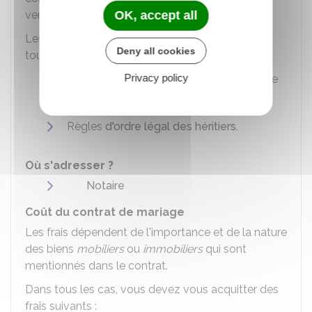
version finalement adoptée.
OK, accept all
Les règles suivantes, fixées par la loi, doivent
Deny all cookies
toujours être respectées :
Privacy policy
Droits et devoirs qui résultent du mariage
Règles de
l'autorité parentale
,
Règles
d'ordre légal des héritiers.
Où s'adresser ?
Notaire
Coût du contrat de mariage
Les frais dépendent de l'importance et de la nature
des biens
mobiliers
ou
immobiliers
qui sont
mentionnés dans le contrat.
Dans tous les cas, vous devez vous acquitter des
frais suivants :