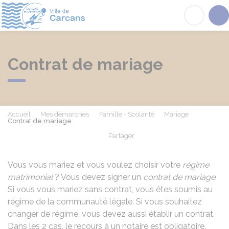
Carcans
Acc
Contrat de mariage
Accueil
Mes démarches
Famille - Scolarité
Mariage
Contrat de mariage
Partager
Partager sur Facebook
Partager sur X - Twit
Partager sur
Par
Vous vous mariez et vous voulez choisir votre
régime
matrimonial
? Vous devez signer un
contrat de mariage
.
Si vous vous mariez sans contrat, vous êtes soumis au
régime de la communauté légale. Si vous souhaitez
changer de régime, vous devez aussi établir un contrat.
Dans les 2 cas, le recours à un notaire est obligatoire.