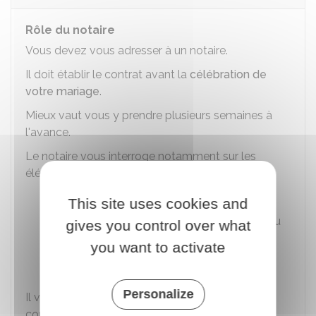
Rôle du notaire
Vous devez vous adresser à un notaire.
Il doit établir le contrat avant la
célébration de
votre mariage
.
Mieux vaut vous y prendre plusieurs semaines à
l'avance.
Le notaire vous interroge notamment sur les
éléments suivants :
Vos patrimoines respectifs
This site uses cookies and
Présence ou non d'enfants (communs ou
gives you control over what
non)
you want to activate
Vos situations professionnelles.
Personalize
Il vous conseille, vous propose une rédaction de
contrat, puis procède à l'enregistrement de la