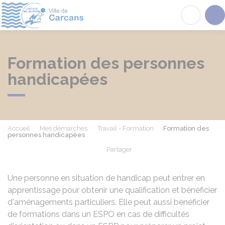
Carcans
Acc
Formation des personnes
handicapées
Accueil
Mes démarches
Travail - Formation
Formation des
personnes handicapées
Partager
Partager sur Facebook
Partager sur X - Twit
Partager sur
Par
Une personne en situation de handicap peut entrer en
apprentissage pour obtenir une qualification et bénéficier
d'aménagements particuliers. Elle peut aussi bénéficier
de formations dans un
ESPO
en cas de difficultés