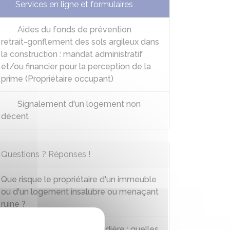
Services en ligne et formulaires
Aides du fonds de prévention
retrait-gonflement des sols argileux dans
la construction : mandat administratif
et/ou financier pour la perception de la
prime (Propriétaire occupant)
Signalement d'un logement non
décent
Questions ? Réponses !
Que risque le propriétaire d'un immeuble
ou d'un logement insalubre ou menaçant
ruine ?
Entretien annuel de la chaudière : quelles