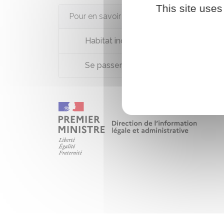
This site uses
Pour en savoir plus
Habitat indigne (insalubre, péril, ...) : 
Se passer des produits toxiques à la 