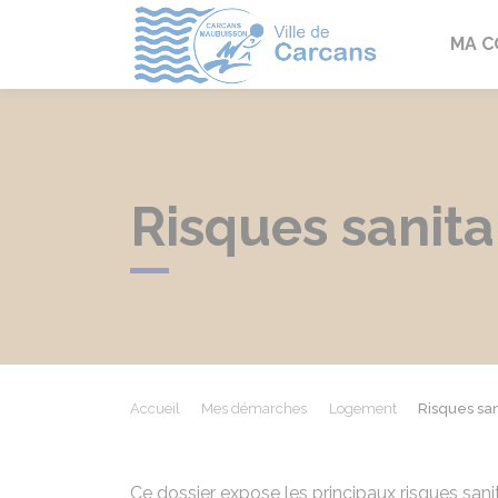
Carcans
MA 
Risques sanita
Accueil
Mes démarches
Logement
Risques san
Ce dossier expose les principaux risques sa