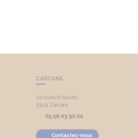
CARCANS
2A route d'Hourtin
33121
Carcans
05 56 03 90 20
Contactez-nous