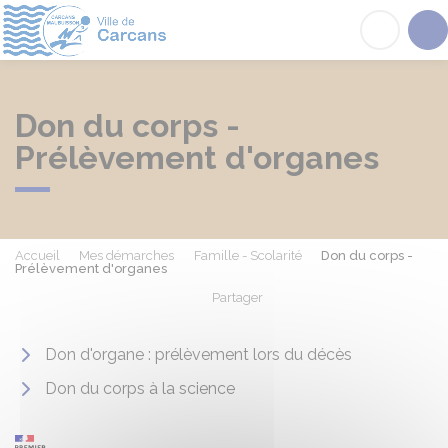
Carcans
Acc
Don du corps -
Prélèvement d'organes
Accueil
Mes démarches
Famille - Scolarité
Don du corps -
Prélèvement d'organes
Partager
Partager sur Facebook
Partager sur X - Twit
Partager sur
Par
Don d'organe : prélèvement lors du décès
Don du corps à la science