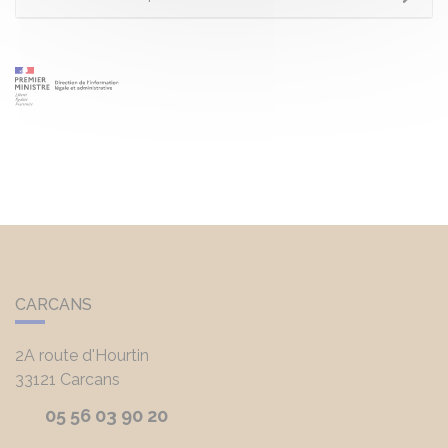
CARCANS
2A route d'Hourtin
33121
Carcans
05 56 03 90 20