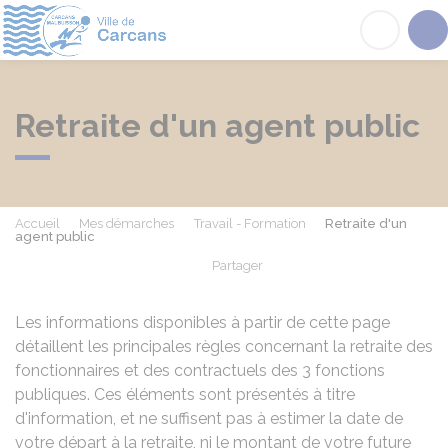
Carcans
Acc
Retraite d'un agent public
Accueil
Mes démarches
Travail - Formation
Retraite d'un
agent public
Partager
Partager sur Facebook
Partager sur X - Twit
Partager sur
Par
Les informations disponibles à partir de cette page
détaillent les principales règles concernant la retraite des
fonctionnaires et des contractuels des 3 fonctions
publiques. Ces éléments sont présentés à titre
d'information, et ne suffisent pas à estimer la date de
votre départ à la retraite, ni le montant de votre future