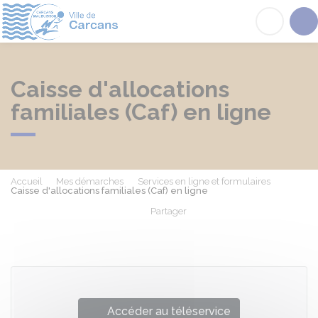
Carcans
Acc
Caisse d'allocations
familiales (Caf) en ligne
Accueil
Mes démarches
Services en ligne et formulaires
Caisse d'allocations familiales (Caf) en ligne
Partager
Partager sur Facebook
Partager sur X - Twit
Partager sur
Par
Accéder au téléservice