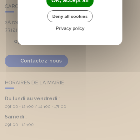
OK, accept all
CARCANS
Deny all cookies
2A route d'Hourtin
Privacy policy
33121
Carcans
05 56 03 90 20
Contactez-nous
HORAIRES DE LA MAIRIE
Du lundi au vendredi :
09h00 - 12h00
14h00 - 17h00
Samedi :
09h00 - 12h00