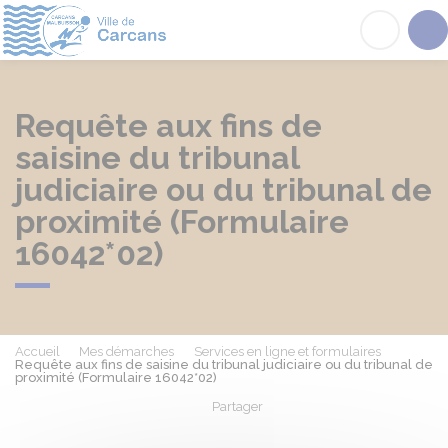
Carcans
Acc
Requête aux fins de
saisine du tribunal
judiciaire ou du tribunal de
proximité (Formulaire
16042*02)
Accueil
Mes démarches
Services en ligne et formulaires
Requête aux fins de saisine du tribunal judiciaire ou du tribunal de
proximité (Formulaire 16042*02)
Partager
Partager sur Facebook
Partager sur X - Twit
Partager sur
Par