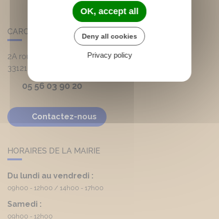
OK, accept all
CARCANS
Deny all cookies
Privacy policy
2A route d'Hourtin
33121
Carcans
05 56 03 90 20
Contactez-nous
HORAIRES DE LA MAIRIE
Du lundi au vendredi :
09h00 - 12h00
14h00 - 17h00
Samedi :
09h00 - 12h00