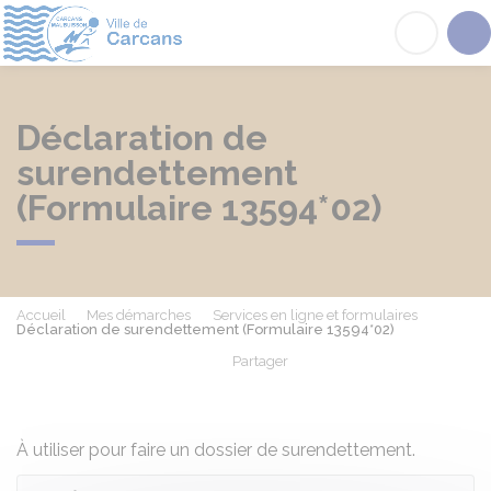
Carcans
Acc
Déclaration de
surendettement
(Formulaire 13594*02)
Accueil
Mes démarches
Services en ligne et formulaires
Déclaration de surendettement (Formulaire 13594*02)
Partager
Partager sur Facebook
Partager sur X - Twit
Partager sur
Par
À utiliser pour faire un dossier de surendettement.