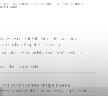
laires
Reçu des dons et versements effectués par un
aire 11580)
de délivrer une attestation au donateur ou à
une réduction d'impôt sur le revenu.
pondant à une renonciation par un bénévole au
évaluation en numéraire.
de dons doivent
déclarer chaque année
à
 des dons perçus et le nombre de reçus qu'elles ont