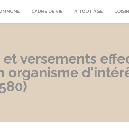
COMMUNE
CADRE DE VIE
A TOUT ÂGE
LOISI
 et versements effe
un organisme d'intér
580)