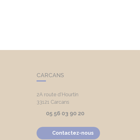
CARCANS
2A route d'Hourtin
33121
Carcans
05 56 03 90 20
Contactez-nous