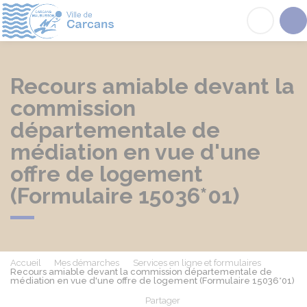
Carcans
Acc
Recours amiable devant la
commission
départementale de
médiation en vue d'une
offre de logement
(Formulaire 15036*01)
Accueil
Mes démarches
Services en ligne et formulaires
Recours amiable devant la commission départementale de
médiation en vue d'une offre de logement (Formulaire 15036*01)
Partager