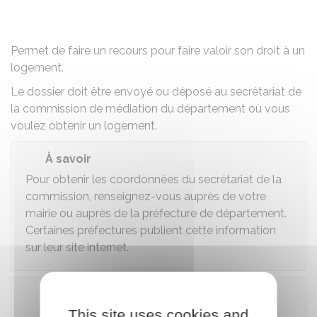
Partager sur Facebook
Partager sur X - Twit
Partager sur
Par
Permet de faire un recours pour faire valoir son droit à un
logement.
Le dossier doit être envoyé ou déposé au secrétariat de
la commission de médiation du département où vous
voulez obtenir un logement.
À savoir
Pour obtenir les coordonnées du secrétariat de la
commission, renseignez-vous auprès de votre
mairie ou auprès de la préfecture de département.
Certaines préfectures publient cette information
sur leur site internet.
This site uses cookies and