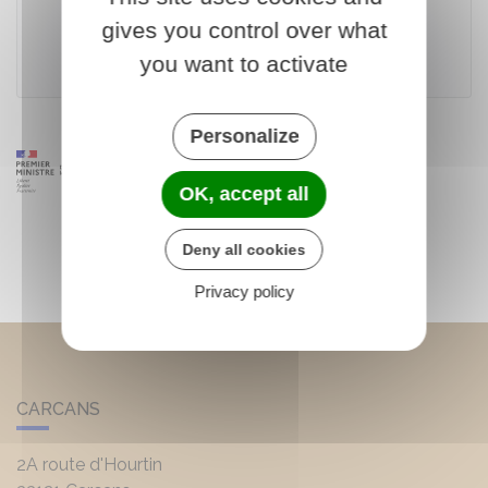
Télécharger le formulaire (177.0 KB)
gives you control over what
you want to activate
Ministère chargé de l'environnement
Personalize
OK, accept all
Deny all cookies
Privacy policy
CARCANS
2A route d'Hourtin