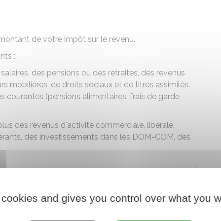
montant de votre impôt sur le revenu.
nts :
salaires, des pensions ou des retraites, des revenus
s mobilières, de droits sociaux et de titres assimilés.
 courantes (pensions alimentaires, frais de garde
lus des revenus d'activité commerciale, libérale,
 gérants, des investissements dans les DOM-COM, des
der au simulateur
 cookies and gives you control over what you w
re chargé des finances