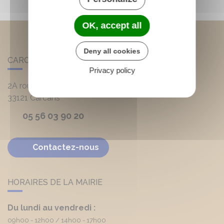
OK, accept all
Deny all cookies
CARCANS
Privacy policy
2A route d'Hourtin
33121
Carcans
05 56 03 90 20
Contactez-nous
HORAIRES DE LA MAIRIE
Du lundi au vendredi :
09h00 - 12h00
14h00 - 17h00