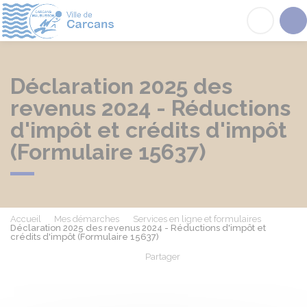
Carcans
Acc
Déclaration 2025 des
revenus 2024 - Réductions
d'impôt et crédits d'impôt
(Formulaire 15637)
Accueil
Mes démarches
Services en ligne et formulaires
Déclaration 2025 des revenus 2024 - Réductions d'impôt et
crédits d'impôt (Formulaire 15637)
Partager
Partager sur Facebook
Partager sur X - Twit
Partager sur
Par