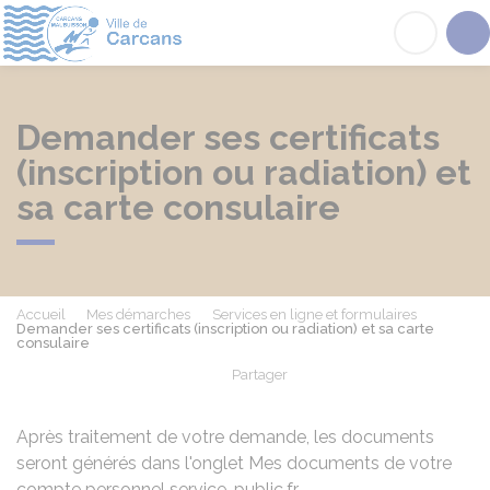
Carcans
Acc
Demander ses certificats
(inscription ou radiation) et
sa carte consulaire
Accueil
Mes démarches
Services en ligne et formulaires
Demander ses certificats (inscription ou radiation) et sa carte
consulaire
Partager
Partager sur Facebook
Partager sur X - Twit
Partager sur
Par
Après traitement de votre demande, les documents
seront générés dans l'onglet Mes documents de votre
compte personnel service-public.fr.