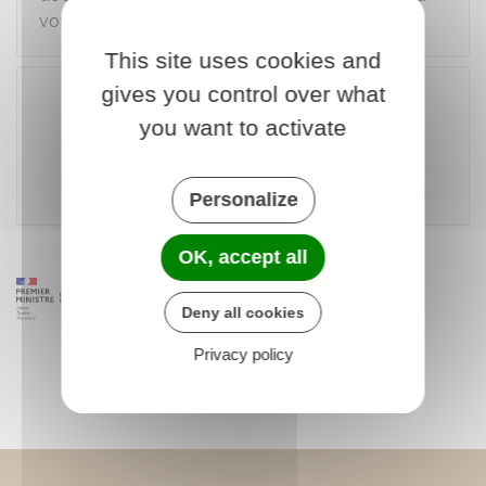
votre dossier.
This site uses cookies and
gives you control over what
you want to activate
Accéder au téléservice
Ministère chargé de l'Europe et des affaires étrangères
Personalize
OK, accept all
Deny all cookies
Privacy policy