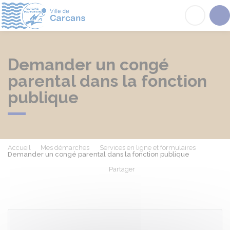
Carcans
Acc
Demander un congé
parental dans la fonction
publique
Accueil
Mes démarches
Services en ligne et formulaires
Demander un congé parental dans la fonction publique
Partager
Partager sur Facebook
Partager sur X - Twit
Partager sur
Par